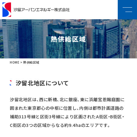
熱供給区域
HOME
>
熱供給区域
汐留北地区について
汐留北地区は、西に新橋、北に銀座、東に浜離宮恩賜庭園に
囲まれた東京都心の中枢に位置し、内側は都市計画道路の
補助313号線と区街3号線により区画されたA街区・B街区・
C街区の3つの区域からなる約9.4haのエリアです。